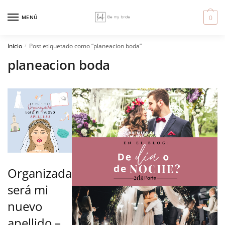
Skip
Skip
to
to
MENÚ
0
navigation
content
Inicio
Post etiquetado como “planeacion boda”
/
planeacion boda
Organizada
será mi
nuevo
apellido –