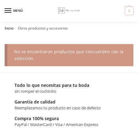
Skip
Skip
to
to
MENÚ
0
navigation
content
Inicio
Otros productos y accesorios
/
No se encontraron productos que concuerden con la
selección.
Todo lo que necesitas para tu boda
sin romper el cochinito
Garantía de calidad
Reemplazamos tu producto en caso de defecto
Compra 100% segura
PayPal / MasterCard / Visa / American Express