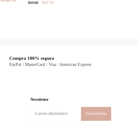
Original
Current
$
49.00
$
59.00
price
price
was:
is:
$59.00.
$49.00.
Compra 100% segura
PayPal / MasterCard / Visa / American Express
Newsletter