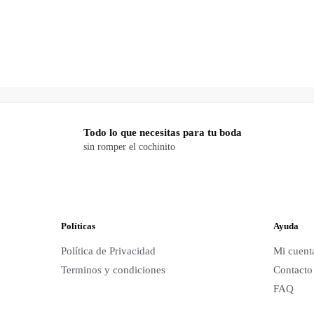
price
price
p
was:
is:
w
$190.00.
$49.00.
$
Todo lo que necesitas para tu boda
sin romper el cochinito
Políticas
Ayuda
Política de Privacidad
Mi cuent
Terminos y condiciones
Contacto
FAQ