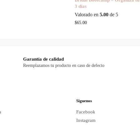
rice
price
3 días
as:
is:
Valorado en
5.00
de 5
591.00.
$399.00.
$
65.00
Garantía de calidad
Reemplazamos tu producto en caso de defecto
Siguenos
a
Facebook
Instagram