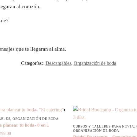
legaran al corazón.
ide?
nsajes que te llegaran al alma.
Categorías:
Descargables
,
Organización de boda
ABLES
,
ORGANIZACIÓN DE BODA
 planear tu boda- 8 en 1
CURSOS Y TALLERES PARA NOVIA
,
ORGANIZACIÓN DE BODA
riginal
Current
399.00
Bridal Bootcamp – Organiza tu