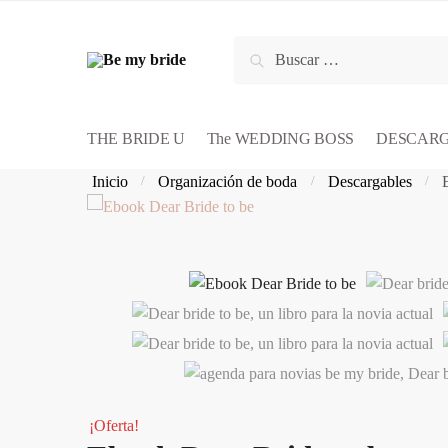
Skip
Skip
to
to
Buscar:
navigation
content
THE BRIDE U
The WEDDING BOSS
DESCAR
Inicio
Organización de boda
Descargables
/
/
/
¡Oferta!