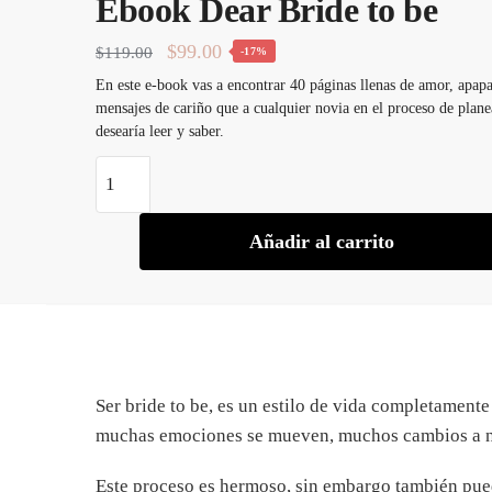
Ebook Dear Bride to be
Original
Current
$
99.00
$
119.00
-17%
price
price
En este e-book vas a encontrar 40 páginas llenas de amor, apap
mensajes de cariño que a cualquier novia en el proceso de plan
was:
is:
desearía leer y saber.
$119.00.
$99.00.
Ebook
Dear
Bride
Añadir al carrito
to
be
cantidad
Ser bride to be, es un estilo de vida completamente 
muchas emociones se mueven, muchos cambios a ni
Este proceso es hermoso, sin embargo también puede l