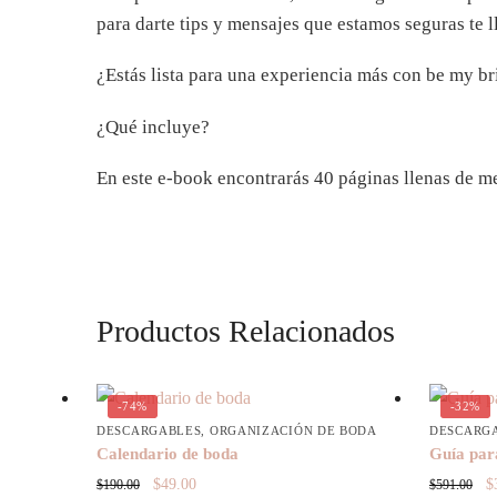
para darte tips y mensajes que estamos seguras te l
¿Estás lista para una experiencia más con be my br
¿Qué incluye?
En este e-book encontrarás 40 páginas llenas de me
Productos Relacionados
-74%
-32%
DESCARGABLES
,
ORGANIZACIÓN DE BODA
DESCARG
Calendario de boda
Guía para
Original
Current
O
$
49.00
$
$
190.00
$
591.00