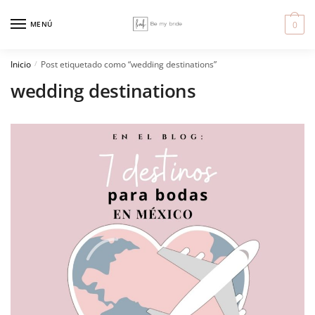
Skip
Skip
to
to
MENÚ
0
navigation
content
Inicio
Post etiquetado como “wedding destinations”
/
wedding destinations