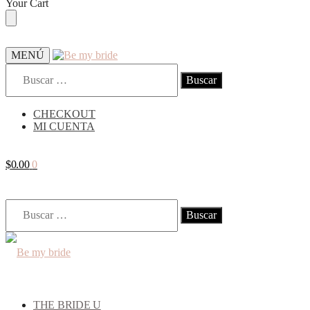
Skip
Skip
Your Cart
to
to
navigation
content
MENÚ
Buscar:
CHECKOUT
MI CUENTA
$
0.00
0
Buscar:
THE BRIDE U