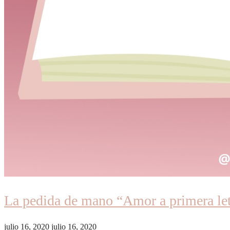
La pedida de mano “Amor a primera le
julio 16, 2020
julio 16, 2020