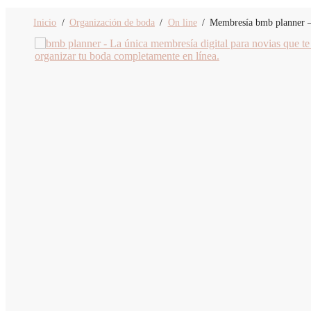
Inicio
/
Organización de boda
/
On line
/
Membresía bmb planner – 