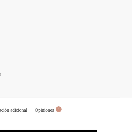
ción adicional
Opiniones
0