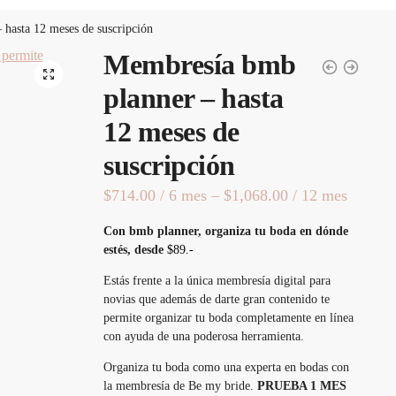
hasta 12 meses de suscripción
Membresía bmb
🔍
planner – hasta
12 meses de
suscripción
$
714.00
/ 6 mes
–
$
1,068.00
/ 12 mes
Con bmb planner, organiza tu boda en dónde
estés, desde
$89.-
Estás frente a la única membresía digital para
novias que además de darte gran contenido te
permite organizar tu boda completamente en línea
con ayuda de una poderosa herramienta.
Organiza tu boda como una experta en bodas con
la membresía de Be my bride.
PRUEBA 1 MES