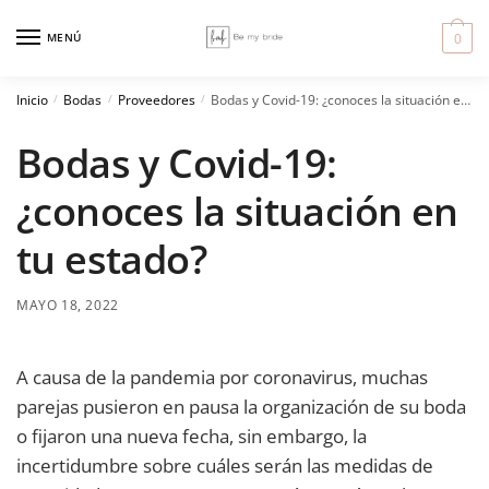
Skip
Skip
to
to
MENÚ
0
navigation
content
Inicio
Bodas
Proveedores
Bodas y Covid-19: ¿conoces la situación en tu estado?
/
/
/
Bodas y Covid-19:
¿conoces la situación en
tu estado?
MAYO 18, 2022
A causa de la pandemia por coronavirus, muchas
parejas pusieron en pausa la organización de su boda
o fijaron una nueva fecha, sin embargo, la
incertidumbre sobre cuáles serán las medidas de