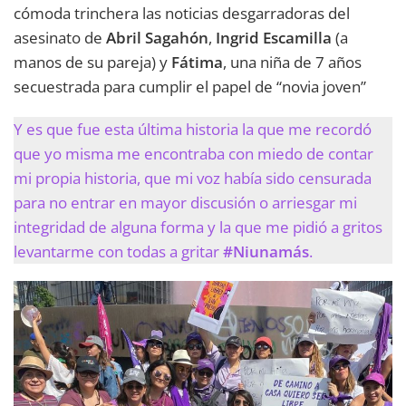
cómoda trinchera las noticias desgarradoras del
asesinato de
Abril Sagahón
,
Ingrid Escamilla
(a
manos de su pareja) y
Fátima
, una niña de 7 años
secuestrada para cumplir el papel de “novia joven”
Y es que fue esta última historia la que me recordó
que yo misma me encontraba con miedo de contar
mi propia historia, que mi voz había sido censurada
para no entrar en mayor discusión o arriesgar mi
integridad de alguna forma y la que me pidió a gritos
levantarme con todas a gritar
#Niunamás
.