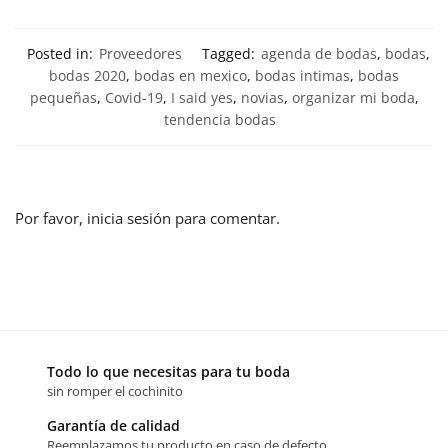
Posted in:
Proveedores
Tagged:
agenda de bodas
,
bodas
,
bodas 2020
,
bodas en mexico
,
bodas intimas
,
bodas
pequeñas
,
Covid-19
,
I said yes
,
novias
,
organizar mi boda
,
tendencia bodas
Por favor, inicia sesión para comentar.
Todo lo que necesitas para tu boda
sin romper el cochinito
Garantía de calidad
Reemplazamos tu producto en caso de defecto