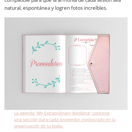
natural, espontánea y logren fotos increíbles.
La agenda “My Extraordinary Wedding” contiene
una sección para cada proveedor involucrado en la
organización de tu boda.